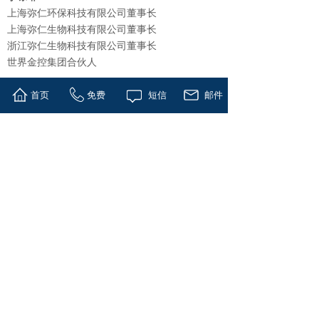
上海弥仁环保科技有限公司董事长
上海弥仁生物科技有限公司董事长
浙江弥仁生物科技有限公司董事长
世界金控集团合伙人
分享到:
首页
免费
短信
邮件
上一篇：
周裕民
下一篇：
沈贞爱
版权所有 © 上海控本企业管理有限公司
公司总部地址：上海市浦东南路528号北塔16层
陕西地址：西安市高新区绿地都市之门D座11楼
美国总部：印地安纳州奥西恩市北杰弗逊路215号
企业邮箱：office@worldfh.com
上海证券大厦电话：400-114-1349
上海中心大厦电话：021-
50917695
西安都市之门电话：029-84506354
Copyright@ World Financial Holding Group