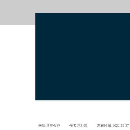
来源:
世界金控
|
作者:
惠他部
|
发布时间:
2022-12-27