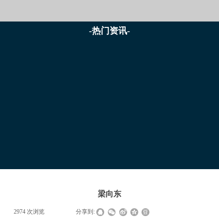
-热门资讯-
梁向东
|
2974
次浏览
|
|
分享到: