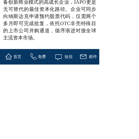
备创新商业模式的高成长企业，IAPO更是
无可替代的最佳资本化路径。企业可同步
向纳斯达克申请预约股票代码，仅需两个
多月即可完成批复，依托OTC非壳特殊目
的上市公司并购通道，循序渐进对接全球
主流资本市场。
当前纳斯达克上市更侧重融资规模超1500
首页
免费
短信
邮件
万美金、流通市值达1500万美金两大核心
维度，不再过度纠结传统盈利、净资产等
硬性门槛，与IAPO模式运作逻辑高度契
合。
本次IAPO创新资本化模式，由世界资本集
团全程实操控股、落地执行，对外统一以
世界金融控股集团为宣传主体，凭借专业
资本团队、全球优质资本资源与成熟实操
经验，持续深耕全球资本市场，不断迭代
优化IAPO独创体系，打破传统资本壁垒，
助力更多企业穿越资本市场周期，突破上